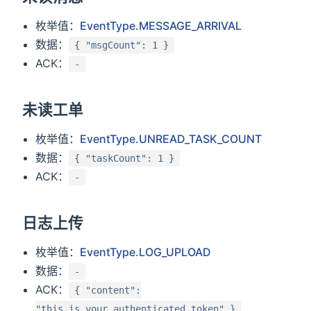
枚举值：
EventType.MESSAGE_ARRIVAL
数据：
{ "msgCount": 1 }
ACK：
-
未读工单
枚举值：
EventType.UNREAD_TASK_COUNT
数据：
{ "taskCount": 1 }
ACK：
-
日志上传
枚举值：
EventType.LOG_UPLOAD
数据：
-
ACK：
{ "content":
"this_is_your_authenticated_token" }