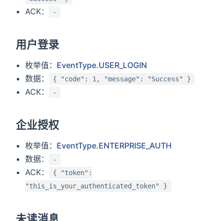
ACK：
-
用户登录
枚举值：
EventType.USER_LOGIN
数据：
{ "code": 1, "message": "Success" }
ACK：
-
企业授权
枚举值：
EventType.ENTERPRISE_AUTH
数据：
-
ACK：
{ "token":
"this_is_your_authenticated_token" }
未读消息