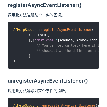
registerAsyncEventListener()
调用此方法注册某个事件的回调。
AIHelpSupport
::
registerAsyncEventListener
(
        YOUR_EVENT
,
[
]
(
const
char
*
jsonData
,
 Acknowledge ack
)
// You can get callback here if the t
// checkout at the definition and cod
}
)
;
unregisterAsyncEventListener()
调用此方法解除对某个事件的监听。
AIHelpSupport
::
unregisterAsyncEventListener
(
YOUR_