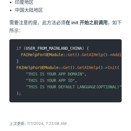
印度地区
中国大陆地区
需要注意的是，此方法必须
在 init 开始之前调用
，如下
所示：
if
(
USER_FROM_MAINLAND_CHINA
)
{
FAIHelpForUEModule
::
Get
(
)
.
GetAIHelp
(
)
->
Addition
}
FAIHelpForUEModule
::
Get
(
)
.
GetAIHelp
(
)
->
Init
(
"THIS IS YOUR APP DOMAIN"
,
"THIS IS YOUR APP ID"
,
"THIS IS YOUR DEFAULT LANGUAGE(OPTIONAL)"
)
;
上次更新:
7/7/2024, 7:23:08 AM