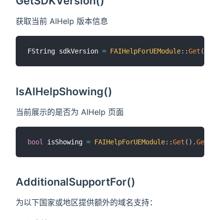
GetSDKVersion()
获取当前 AIHelp 版本信息
FString sdkVersion 
=
FAIHelpForUEModule
::
Get
(
)
.
Ge
IsAIHelpShowing()
当前展示的是否为 AIHelp 页面
bool
 isShowing 
=
FAIHelpForUEModule
::
Get
(
)
.
GetAIH
AdditionalSupportFor()
为以下国家或地区提供额外的域名支持：